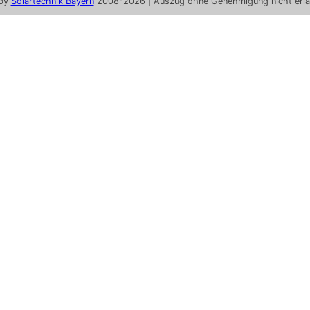
by
Solartechnik Bayern
2008-2026 | Auszug ohne Genehmigung nicht erla